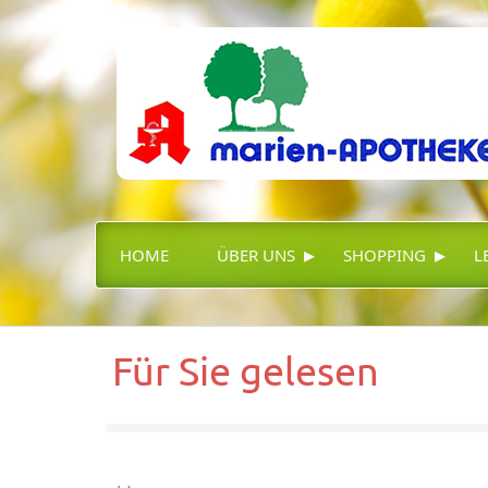
▸
▸
HOME
ÜBER UNS
SHOPPING
L
Für Sie gelesen