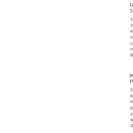
G
S
S
i
K
n
L
n
B
W
P
D
b
f
p
z
w
D