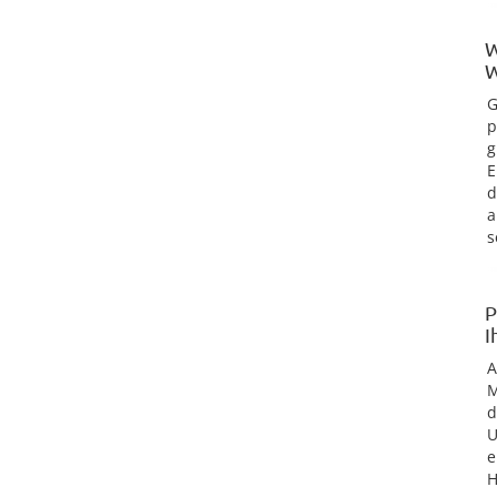
W
W
G
p
g
E
d
a
s
P
I
M
d
U
e
H