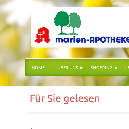
▸
▸
HOME
ÜBER UNS
SHOPPING
L
Für Sie gelesen