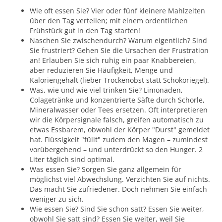
Wie oft essen Sie? Vier oder fünf kleinere Mahlzeiten
über den Tag verteilen; mit einem ordentlichen
Frühstück gut in den Tag starten!
Naschen Sie zwischendurch? Warum eigentlich? Sind
Sie frustriert? Gehen Sie die Ursachen der Frustration
an! Erlauben Sie sich ruhig ein paar Knabbereien,
aber reduzieren Sie Häufigkeit, Menge und
Kaloriengehalt (lieber Trockenobst statt Schokoriegel).
Was, wie und wie viel trinken Sie? Limonaden,
Colagetränke und konzentrierte Säfte durch Schorle,
Mineralwasser oder Tees ersetzen. Oft interpretieren
wir die Körpersignale falsch, greifen automatisch zu
etwas Essbarem, obwohl der Körper "Durst" gemeldet
hat. Flüssigkeit "füllt" zudem den Magen – zumindest
vorübergehend – und unterdrückt so den Hunger. 2
Liter täglich sind optimal.
Was essen Sie? Sorgen Sie ganz allgemein für
möglichst viel Abwechslung. Verzichten Sie auf nichts.
Das macht Sie zufriedener. Doch nehmen Sie einfach
weniger zu sich.
Wie essen Sie? Sind Sie schon satt? Essen Sie weiter,
obwohl Sie satt sind? Essen Sie weiter, weil Sie