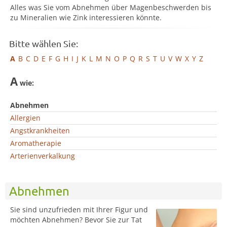
Alles was Sie vom Abnehmen über Magenbeschwerden bis
zu Mineralien wie Zink interessieren könnte.
Bitte wählen Sie:
A
B
C
D
E
F
G
H
I
J
K
L
M
N
O
P
Q
R
S
T
U
V
W
X
Y
Z
A
wie:
Abnehmen
Allergien
Angstkrankheiten
Aromatherapie
Arterienverkalkung
Abnehmen
Sie sind unzufrieden mit Ihrer Figur und
möchten Abnehmen? Bevor Sie zur Tat