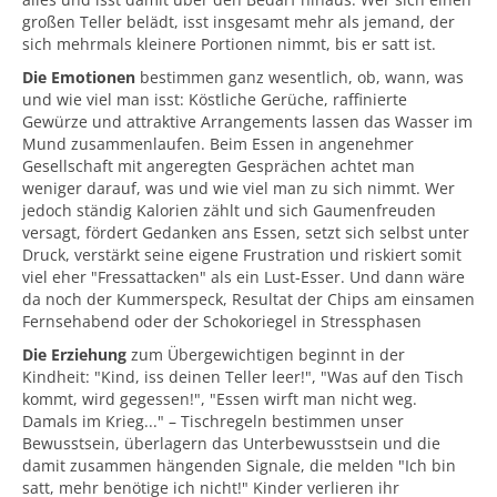
großen Teller belädt, isst insgesamt mehr als jemand, der
sich mehrmals kleinere Portionen nimmt, bis er satt ist.
Die Emotionen
bestimmen ganz wesentlich, ob, wann, was
und wie viel man isst: Köstliche Gerüche, raffinierte
Gewürze und attraktive Arrangements lassen das Wasser im
Mund zusammenlaufen. Beim Essen in angenehmer
Gesellschaft mit angeregten Gesprächen achtet man
weniger darauf, was und wie viel man zu sich nimmt. Wer
jedoch ständig Kalorien zählt und sich Gaumenfreuden
versagt, fördert Gedanken ans Essen, setzt sich selbst unter
Druck, verstärkt seine eigene Frustration und riskiert somit
viel eher "Fressattacken" als ein Lust-Esser. Und dann wäre
da noch der Kummerspeck, Resultat der Chips am einsamen
Fernsehabend oder der Schokoriegel in Stressphasen
Die Erziehung
zum Übergewichtigen beginnt in der
Kindheit: "Kind, iss deinen Teller leer!", "Was auf den Tisch
kommt, wird gegessen!", "Essen wirft man nicht weg.
Damals im Krieg..." – Tischregeln bestimmen unser
Bewusstsein, überlagern das Unterbewusstsein und die
damit zusammen hängenden Signale, die melden "Ich bin
satt, mehr benötige ich nicht!" Kinder verlieren ihr