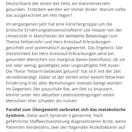
Deutschland der Anteil des Fetts am Kalorienverzehr
gesunken. Trotzdem werden wir immer dicker. Warum sollte
das ausgerechnet am Fett liegen?
Im vergangenen Jahr hat eine Forschergruppe um die
britische Ernährungswissenschaftlerin Lee Hooper von der
Universität in Manchester die weltweite Beweislage zum
Thema Fettverzehr und Herz-Kreislauf-Erkrankungen
gesichtet und systematisch ausgewertet. Das Ergebnis: Die
Sterblichkeit bei Herz-Kreislauf-Erkrankungen wird bei
gesunden Menschen nur marginal davon beeinflusst, ob sie
viel oder wenig, gesättigtes oder ungesättigtes Fett essen.
Die These "fettarm bedeutet gesund" hat sich mit der Zeit
verselbständigt. Dabei ist der Vorteil einer betont fettarmen
Ernährung trotz aller Bemühungen niemals belegt worden.
Im Gegenteil: Der pauschale Rat, am Fett zu knausern,
könnte unter den aktuellen Lebensbedingungen vielen
Menschen eher schaden als nutzen:
Parallel zum Übergewicht verbreitet sich das metabolische
Syndrom.
Diese auch Syndrom X genannte, hoch
gefährliche Stoffwechselstörung diagnostizieren Ärzte, wenn
Patienten mindestens zwei der folgenden Risikofaktoren auf