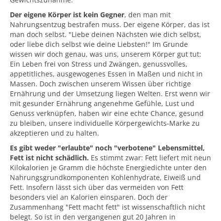
Der eigene Körper ist kein Gegner
, den man mit
Nahrungsentzug bestrafen muss. Der eigene Körper, das ist
man doch selbst. "Liebe deinen Nächsten wie dich selbst,
oder liebe dich selbst wie deine Liebsten!" Im Grunde
wissen wir doch genau, was uns, unserem Körper gut tut:
Ein Leben frei von Stress und Zwängen, genussvolles,
appetitliches, ausgewogenes Essen in Maßen und nicht in
Massen. Doch zwischen unserem Wissen über richtige
Ernährung und der Umsetzung liegen Welten. Erst wenn wir
mit gesunder Ernährung angenehme Gefühle, Lust und
Genuss verknüpfen, haben wir eine echte Chance, gesund
zu bleiben, unsere individuelle Körpergewichts-Marke zu
akzeptieren und zu halten.
Es gibt weder "erlaubte" noch "verbotene" Lebensmittel,
Fett ist nicht schädlich.
Es stimmt zwar: Fett liefert mit neun
Kilokalorien je Gramm die höchste Energiedichte unter den
Nahrungsgrundkomponenten Kohlenhydrate, Eiweiß und
Fett. Insofern lässt sich über das vermeiden von Fett
besonders viel an Kalorien einsparen. Doch der
Zusammenhang "Fett macht fett" ist wissenschaftlich nicht
belegt. So ist in den vergangenen gut 20 Jahren in