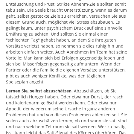
Enttäuschung und Frust. Strikte Abnehm-Ziele sollten somit
tabu sein. Die Seele braucht Unterstützung, wenn es darum
geht, selbst gesteckte Ziele zu erreichen. Versuchen Sie aus
diesem Grund auch, möglichst viel Stress abzubauen. Es
gelingt kaum, unter psychischem Druck auf eine sinnvolle
Ernährung zu achten. Und sollten Sie einmal einen
"schlechten Tag" gehabt haben, an dem Sie Ihre guten
Vorsätze verletzt haben, so nehmen sie dies ruhig hin und
arbeiten einfach weiter. Auch Abnehmen im Team hat seine
Vorteile: Man kann sich bei Erfolgen gegenseitig loben und
sich bei Misserfolgen gegenseitig aufmuntern. Wenn der
Partner oder die Familie die eigenen Vorsätze unterstützen,
gibt es auch weniger Konflikte, was den täglichen
Speiseplan angeht.
Lernen Sie, selbst abzuschätzen.
Abzuschätzen, ob Sie
tatsächlich Hunger haben. Oder etwa nur Durst, der rasch
und kalorienarm gelöscht werden kann. Oder etwa nur
Appetit, der wiederum seine Ursache in ganz anderen
Problemen hat und von diesen Problemen ablenken soll. Sie
sollen auch abzuschätzen lernen, ob und wann sie satt sind
und nach welchem Zeitraum sie satt werden. Wer zu hastig
isst, kann leicht das Satt-Signal des Körpers überhören. Das