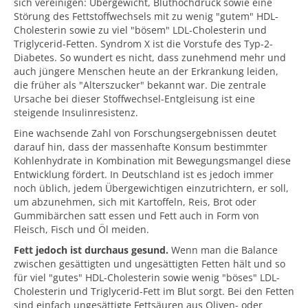
sich vereinigen: Übergewicht, Bluthochdruck sowie eine
Störung des Fettstoffwechsels mit zu wenig "gutem" HDL-
Cholesterin sowie zu viel "bösem" LDL-Cholesterin und
Triglycerid-Fetten. Syndrom X ist die Vorstufe des Typ-2-
Diabetes. So wundert es nicht, dass zunehmend mehr und
auch jüngere Menschen heute an der Erkrankung leiden,
die früher als "Alterszucker" bekannt war. Die zentrale
Ursache bei dieser Stoffwechsel-Entgleisung ist eine
steigende Insulinresistenz.
Eine wachsende Zahl von Forschungsergebnissen deutet
darauf hin, dass der massenhafte Konsum bestimmter
Kohlenhydrate in Kombination mit Bewegungsmangel diese
Entwicklung fördert. In Deutschland ist es jedoch immer
noch üblich, jedem Übergewichtigen einzutrichtern, er soll,
um abzunehmen, sich mit Kartoffeln, Reis, Brot oder
Gummibärchen satt essen und Fett auch in Form von
Fleisch, Fisch und Öl meiden.
Fett jedoch ist durchaus gesund.
Wenn man die Balance
zwischen gesättigten und ungesättigten Fetten hält und so
für viel "gutes" HDL-Cholesterin sowie wenig "böses" LDL-
Cholesterin und Triglycerid-Fett im Blut sorgt. Bei den Fetten
sind einfach ungesättigte Fettsäuren aus Oliven- oder