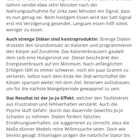
Gehirn sendet etwa zehn Minuten nach der
Nahrungsaufnahme für zirka zwei Minuten ein Signal, dass
es nun genug sei. Beim hastigem Essen wird das Satt-Signal
erst mit Verzögerung gesendet. Langsam essen hilft somit,
weniger zu essen.
Auch strenge Diäten sind kontraproduktiv:
Strenge Diäten
drosseln den Grundumsatz an Kalorien und programmieren
den Körper auf Zunahme. Das Kalorienknausern gaukelt
dem Leib eine Hungersnot vor. Dieser beschränkt den
Energieverbrauch auf ein Minimum. Nach anfänglichen
Erfolgen fällt es immer schwerer, noch ein paar Gramm zu
verlieren. Selbst nach dem Ende der Diät wirtschaftet der
Körper sparsam weiter mit dem Ziel, Reserven aufzubauen,
um für die nächste Mangelperiode gewappnet zu sein.
Das Resultat ist der Jo-Jo-Effekt
, welcher den Teufelskreis
aus Frustration und Fehlverhalten verstärkt. Auch die
Psyche läuft Gefahr, durch das dauernde Gewichts-Jo-Jo
Schaden zu nehmen. Diäten fördern falsches
Ernährungsverhalten, sie suggerieren zu Unrecht, dass die
Maße dünner Models reine Willenssache seien. Doch wie
bereits gesagt: Erbanlagen prägen die natürliche Statur bis