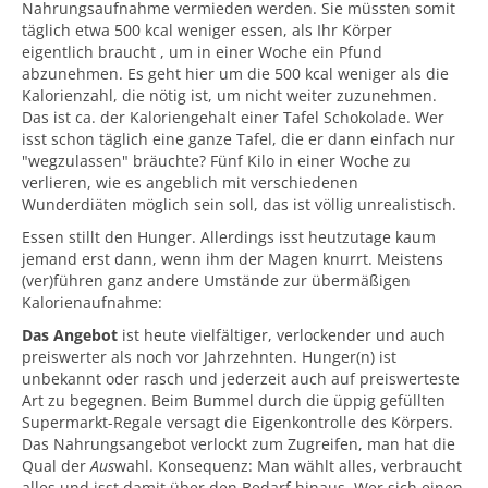
Nahrungsaufnahme vermieden werden. Sie müssten somit
täglich etwa 500 kcal weniger essen, als Ihr Körper
eigentlich braucht , um in einer Woche ein Pfund
abzunehmen. Es geht hier um die 500 kcal weniger als die
Kalorienzahl, die nötig ist, um nicht weiter zuzunehmen.
Das ist ca. der Kaloriengehalt einer Tafel Schokolade. Wer
isst schon täglich eine ganze Tafel, die er dann einfach nur
"wegzulassen" bräuchte? Fünf Kilo in einer Woche zu
verlieren, wie es angeblich mit verschiedenen
Wunderdiäten möglich sein soll, das ist völlig unrealistisch.
Essen stillt den Hunger. Allerdings isst heutzutage kaum
jemand erst dann, wenn ihm der Magen knurrt. Meistens
(ver)führen ganz andere Umstände zur übermäßigen
Kalorienaufnahme:
Das Angebot
ist heute vielfältiger, verlockender und auch
preiswerter als noch vor Jahrzehnten. Hunger(n) ist
unbekannt oder rasch und jederzeit auch auf preiswerteste
Art zu begegnen. Beim Bummel durch die üppig gefüllten
Supermarkt-Regale versagt die Eigenkontrolle des Körpers.
Das Nahrungsangebot verlockt zum Zugreifen, man hat die
Qual der
Aus
wahl. Konsequenz: Man wählt alles, verbraucht
alles und isst damit über den Bedarf hinaus. Wer sich einen