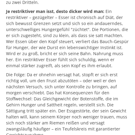
zu zwei Dritteln.
Je restriktiver man isst, desto dicker wird man:
Ein
restriktiver – gezügelter – Esser ist chronisch auf Diät, der
sich bewusst Grenzen setzt und sich so ein andauerndes,
unterschwelliges Hungergefühl "züchtet". Die Portionen, die
er sich zugesteht, sind zu klein, als dass sie satt machten.
Wer Essen über den Kopf steuert, verliert das Bauch-Gespür
für Hunger, der wie Durst ein lebenswichtiger Instinkt ist.
Wird er zu groß, bricht er sich seine Bahn. Nahrung muss
her. Ein restriktiver Esser fühlt sich schuldig, wenn er
einmal stärker zugreift, als sein Kopf es ihm erlaubt.
Die Folge: Da er ohnehin versagt hat, stopft er sich erst
richtig voll, um den Frust abzutöten – oder weil er den
nächsten Versuch, sich unter Kontrolle zu bringen, auf
morgen verschiebt. Das hat Konsequenzen für den
Stoffwechsel: Das Gleichgewicht der Botenstoffe, die im
Gehirn Hunger und Sattheit regeln, verstellt sich. Die
Sättigung tritt später ein. Der Essgestörte, der sein Gewicht
halten will, kann seinem Körper noch weniger trauen, muss
sich noch stärker am Riemen reißen und versagt
zwangsläufig häufiger – ein Teufelskreis mit garantierter
Gewichtszunahme.