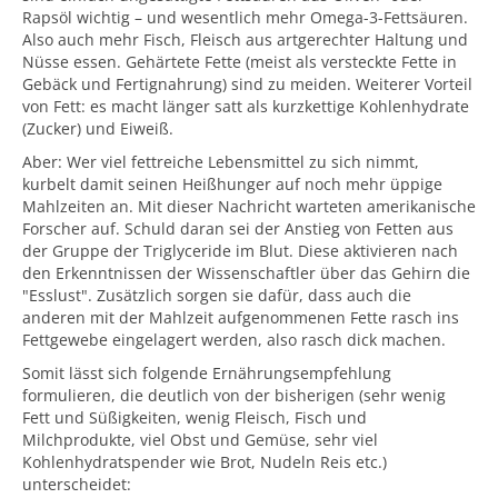
Rapsöl wichtig – und wesentlich mehr Omega-3-Fettsäuren.
Also auch mehr Fisch, Fleisch aus artgerechter Haltung und
Nüsse essen. Gehärtete Fette (meist als versteckte Fette in
Gebäck und Fertignahrung) sind zu meiden. Weiterer Vorteil
von Fett: es macht länger satt als kurzkettige Kohlenhydrate
(Zucker) und Eiweiß.
Aber: Wer viel fettreiche Lebensmittel zu sich nimmt,
kurbelt damit seinen Heißhunger auf noch mehr üppige
Mahlzeiten an. Mit dieser Nachricht warteten amerikanische
Forscher auf. Schuld daran sei der Anstieg von Fetten aus
der Gruppe der Triglyceride im Blut. Diese aktivieren nach
den Erkenntnissen der Wissenschaftler über das Gehirn die
"Esslust". Zusätzlich sorgen sie dafür, dass auch die
anderen mit der Mahlzeit aufgenommenen Fette rasch ins
Fettgewebe eingelagert werden, also rasch dick machen.
Somit lässt sich folgende Ernährungsempfehlung
formulieren, die deutlich von der bisherigen (sehr wenig
Fett und Süßigkeiten, wenig Fleisch, Fisch und
Milchprodukte, viel Obst und Gemüse, sehr viel
Kohlenhydratspender wie Brot, Nudeln Reis etc.)
unterscheidet: