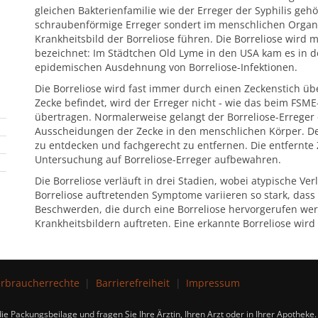
gleichen Bakterienfamilie wie der Erreger der Syphilis geh
schraubenförmige Erreger sondert im menschlichen Organ
Krankheitsbild der Borreliose führen. Die Borreliose wird m
bezeichnet: Im Städtchen Old Lyme in den USA kam es in de
epidemischen Ausdehnung von Borreliose-Infektionen.
Die Borreliose wird fast immer durch einen Zeckenstich üb
Zecke befindet, wird der Erreger nicht - wie das beim FSME-
übertragen. Normalerweise gelangt der Borreliose-Erreger
Ausscheidungen der Zecke in den menschlichen Körper. Des
zu entdecken und fachgerecht zu entfernen. Die entfernte Z
Untersuchung auf Borreliose-Erreger aufbewahren.
Die Borreliose verläuft in drei Stadien, wobei atypische Ve
Borreliose auftretenden Symptome variieren so stark, dass e
Beschwerden, die durch eine Borreliose hervorgerufen we
Krankheitsbildern auftreten. Eine erkannte Borreliose wird 
rbraucherrechte
Barrierefreiheit
Impressum
ie Packungsbeilage und fragen Sie Ihre Ärztin, Ihren Arzt oder in Ihrer Apotheke