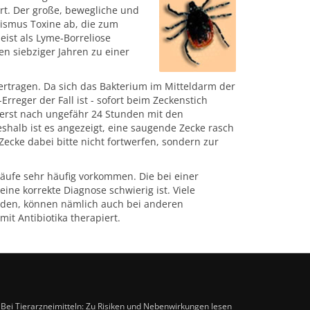
ört. Der große, bewegliche und
ismus Toxine ab, die zum
eist als Lyme-Borreliose
n siebziger Jahren zu einer
ertragen. Da sich das Bakterium im Mitteldarm der
Erreger der Fall ist - sofort beim Zeckenstich
 erst nach ungefähr 24 Stunden mit den
halb ist es angezeigt, eine saugende Zecke rasch
ecke dabei bitte nicht fortwerfen, sondern zur
rläufe sehr häufig vorkommen. Die bei einer
ine korrekte Diagnose schwierig ist. Viele
rden, können nämlich auch bei anderen
mit Antibiotika therapiert.
. Bei Tierarzneimitteln: Zu Risiken und Nebenwirkungen lesen