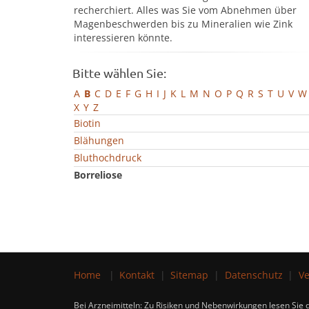
recherchiert. Alles was Sie vom Abnehmen über
Magenbeschwerden bis zu Mineralien wie Zink
interessieren könnte.
Bitte wählen Sie:
A
B
C
D
E
F
G
H
I
J
K
L
M
N
O
P
Q
R
S
T
U
V
W
X
Y
Z
Biotin
Blähungen
Bluthochdruck
Borreliose
Home
Kontakt
Sitemap
Datenschutz
Ve
Bei Arzneimitteln: Zu Risiken und Nebenwirkungen lesen Sie d