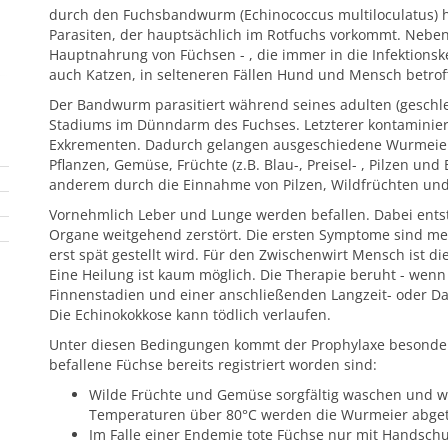
durch den Fuchsbandwurm (Echinococcus multiloculatus) h
Parasiten, der hauptsächlich im Rotfuchs vorkommt. Neben
Hauptnahrung von Füchsen - , die immer in die Infektions
auch Katzen, in selteneren Fällen Hund und Mensch betroff
Der Bandwurm parasitiert während seines adulten (geschl
Stadiums im Dünndarm des Fuchses. Letzterer kontaminie
Exkrementen. Dadurch gelangen ausgeschiedene Wurmeier v
Pflanzen, Gemüse, Früchte (z.B. Blau-, Preisel- , Pilzen un
anderem durch die Einnahme von Pilzen, Wildfrüchten und 
Vornehmlich Leber und Lunge werden befallen. Dabei entst
Organe weitgehend zerstört. Die ersten Symptome sind mei
erst spät gestellt wird. Für den Zwischenwirt Mensch ist d
Eine Heilung ist kaum möglich. Die Therapie beruht - wenn
Finnenstadien und einer anschließenden Langzeit- oder D
Die Echinokokkose kann tödlich verlaufen.
Unter diesen Bedingungen kommt der Prophylaxe besondere
befallene Füchse bereits registriert worden sind:
Wilde Früchte und Gemüse sorgfältig waschen und w
Temperaturen über 80°C werden die Wurmeier abgetö
Im Falle einer Endemie tote Füchse nur mit Handsch