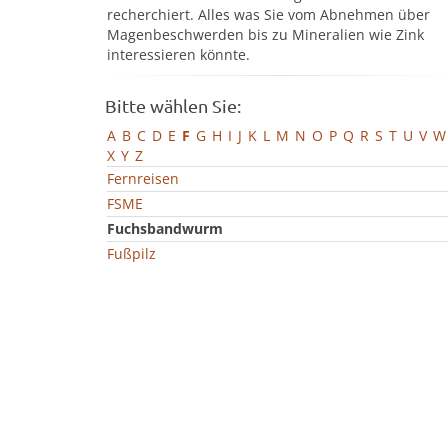
recherchiert. Alles was Sie vom Abnehmen über
Magenbeschwerden bis zu Mineralien wie Zink
interessieren könnte.
Bitte wählen Sie:
A
B
C
D
E
F
G
H
I
J
K
L
M
N
O
P
Q
R
S
T
U
V
W
X
Y
Z
Fernreisen
FSME
Fuchsbandwurm
Fußpilz