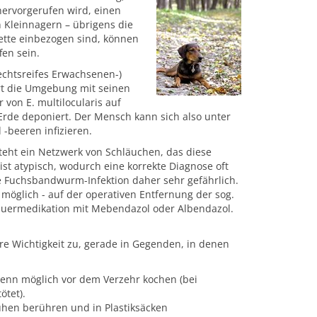
ervorgerufen wird, einen
 Kleinnagern – übrigens die
kette einbezogen sind, können
en sein.
echtsreifes Erwachsenen-)
rt die Umgebung mit seinen
on E. multilocularis auf
d Erde deponiert. Der Mensch kann sich also unter
-beeren infizieren.
eht ein Netzwerk von Schläuchen, das diese
st atypisch, wodurch eine korrekte Diagnose oft
ie Fuchsbandwurm-Infektion daher sehr gefährlich.
 möglich - auf der operativen Entfernung der sog.
auermedikation mit Mebendazol oder Albendazol.
 Wichtigkeit zu, gerade in Gegenden, in denen
enn möglich vor dem Verzehr kochen (bei
tet).
uhen berühren und in Plastiksäcken