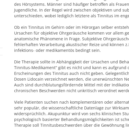
des Hörsystems. Männer sind häufiger betroffen als Frauen
Jugendliche. In der Regel wird zwischen objektiven und s
unterschieden, wobei lediglich letztere als Tinnitus im en
Ob ein Tinnitus im Gehirn oder im Hörorgan selber entsteht, 
Ursachen für objektive Ohrgeräusche kommen vor allem g
anatomische Phänomene in Frage. Subjektive Ohrgeräusch
fehlerhaften Verarbeitung akustischer Reize und können z.B
infektions- oder medikamentös bedingt sein.
Die Therapie sollte in Abhängigkeit der Ursachen und Beha
Tinnitus-Medikament“ gibt es nicht und kann es aufgrund
Erscheinungen des Tinnitus auch nicht geben. Gelegentlic
Dosen Lidocain verzeichnet werden, die unerwünschten Ne
Auch sind durchblutungsfördernde Mittel mit der Indikatio
chronischen Beschwerden nicht unkritisch verordnet werd
Viele Patienten suchen nach komplementären oder alternat
sehr populär, die wissenschaftliche Datenlage zur Wirksam
widersprüchlich. Akupunktur wird von sechs klinischen St
psychologisch basierter Behandlungsmöglichkeiten ist sch
Therapie soll Tinnitusbeschwerden über die Gewöhnung li