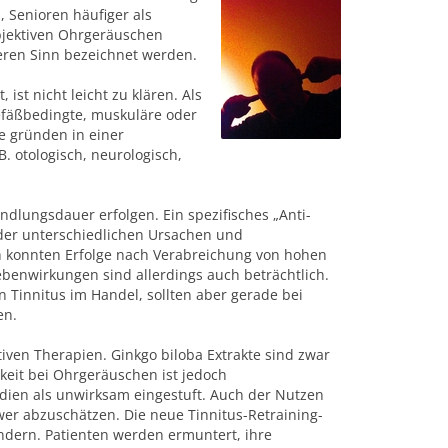
, Senioren häufiger als
ubjektiven Ohrgeräuschen
geren Sinn bezeichnet werden.
ist nicht leicht zu klären. Als
efäßbedingte, muskuläre oder
e gründen in einer
. otologisch, neurologisch,
ndlungsdauer erfolgen. Ein spezifisches „Anti-
 der unterschiedlichen Ursachen und
h konnten Erfolge nach Verabreichung von hohen
benwirkungen sind allerdings auch beträchtlich.
n Tinnitus im Handel, sollten aber gerade bei
en.
iven Therapien. Ginkgo biloba Extrakte sind zwar
keit bei Ohrgeräuschen ist jedoch
udien als unwirksam eingestuft. Auch der Nutzen
wer abzuschätzen. Die neue Tinnitus-Retraining-
ndern. Patienten werden ermuntert, ihre