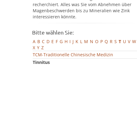
recherchiert. Alles was Sie vom Abnehmen über
Magenbeschwerden bis zu Mineralien wie Zink
interessieren könnte.
Bitte wählen Sie:
A
B
C
D
E
F
G
H
I
J
K
L
M
N
O
P
Q
R
S
T
U
V
W
X
Y
Z
TCM-Traditionelle Chinesische Medizin
Tinnitus